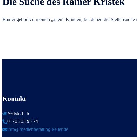
Die Suche des Rainer Kristek
Rainer gehört zu meinen „alten“ Kunden, bei denen die Stellensuche im
Kontakt
Veitstr.31 b
0170 203 95 74
info@medienberatung-keller.de