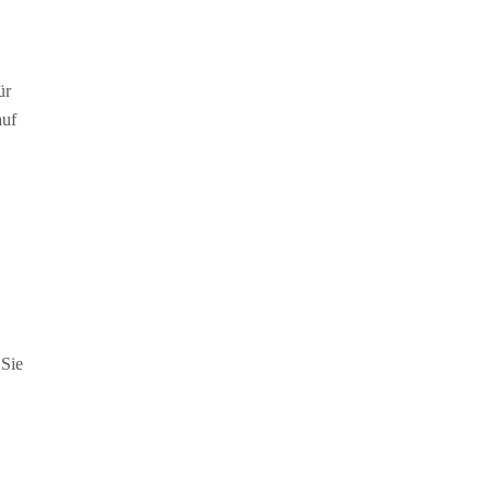
ür
auf
 Sie